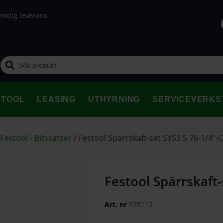
midig leverans
STOOL
LEASING
UTHYRNING
SERVICEVERKS
/
Festool - Bitssatser
/
Festool Spärrskaft-set SYS3 S 76-1/4″-
Festool Spärrskaft-
Art. nr
578112