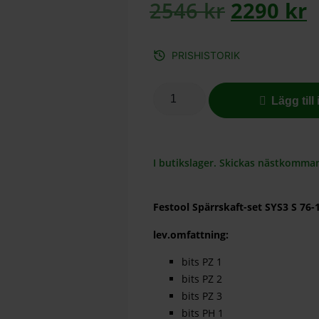
2546
kr
2290
kr
PRISHISTORIK
Lägg till
I butikslager. Skickas nästkomma
Festool Spärrskaft-set SYS3 S 76-
lev.omfattning:
bits PZ 1
bits PZ 2
bits PZ 3
bits PH 1