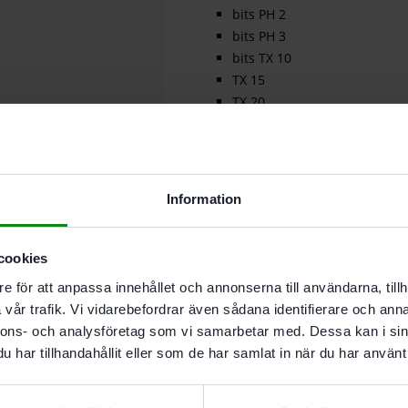
bits PH 2
bits PH 3
bits TX 10
TX 15
TX 20
TX 25
TX 30
bits insex 2 mm
bits insex 2,5 mm
Information
bits insex 3 mm
bits insex 4 mm
bits insex 5 mm
cookies
bits insex 6 mm
e för att anpassa innehållet och annonserna till användarna, tillh
bits spår 0,6×4,5
vår trafik. Vi vidarebefordrar även sådana identifierare och anna
bits spår 0,8×5,5
nnons- och analysföretag som vi samarbetar med. Dessa kan i sin
magnetbitshållare BV 150 CE
har tillhandahållit eller som de har samlat in när du har använt 
CENTROTEC magnet-bitshåll
spärrskaft 1/4″
hylsnyckel NV 4