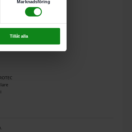
Marknadsföring
Tillåt alla
TROTEC
llare
I
.