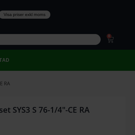
0
TAD
CE RA
set SYS3 S 76-1/4″-CE RA