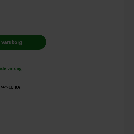
 i varukorg
nde vardag.
1/4″-CE RA