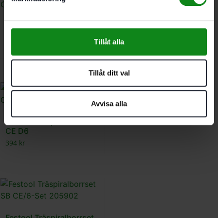
Festool Träspiralborr SB
CE D8
Tillåt alla
412
kr
Tillåt ditt val
Avvisa alla
Festool Träspiralborr SB
CE D6
394
kr
Festool Träspiralborrset