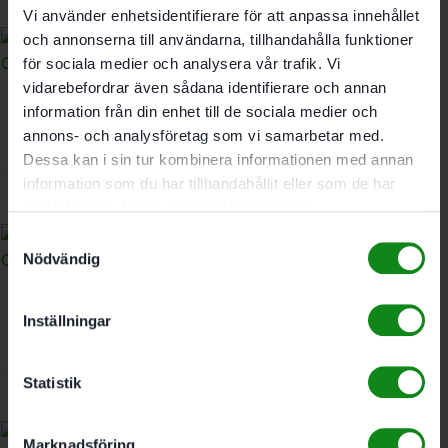
Vi använder enhetsidentifierare för att anpassa innehållet
och annonserna till användarna, tillhandahålla funktioner
för sociala medier och analysera vår trafik. Vi
vidarebefordrar även sådana identifierare och annan
Festool Träspiralborr SB
information från din enhet till de sociala medier och
CE D12
annons- och analysföretag som vi samarbetar med.
448
kr
Dessa kan i sin tur kombinera informationen med annan
information som du har tillhandahållit eller som de har
samlat in när du har använt deras tjänster.
Samtyckesval
Nödvändig
Festool Träspiralborr SB
Inställningar
CE D10
429
kr
Statistik
Marknadsföring