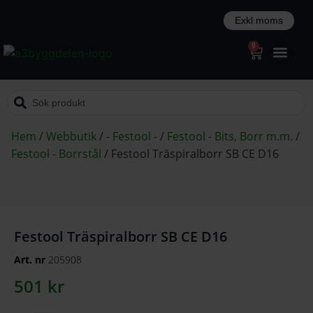
0
Hem
/
Webbutik
/
- Festool -
/
Festool - Bits, Borr m.m.
/
Festool - Borrstål
/
Festool Träspiralborr SB CE D16
Festool Träspiralborr SB CE D16
Art. nr
205908
501
kr