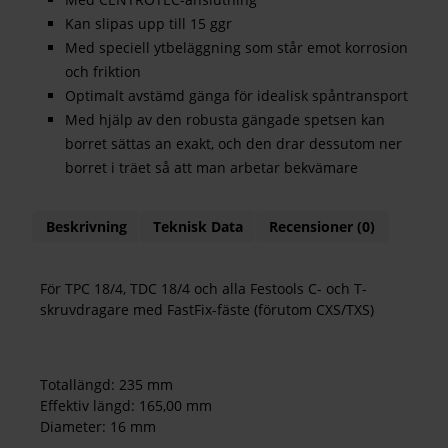
Kan slipas upp till 15 ggr
Med speciell ytbeläggning som står emot korrosion
och friktion
Optimalt avstämd gänga för idealisk spåntransport
Med hjälp av den robusta gängade spetsen kan
borret sättas an exakt, och den drar dessutom ner
borret i träet så att man arbetar bekvämare
Beskrivning
Teknisk Data
Recensioner (0)
För TPC 18/4, TDC 18/4 och alla Festools C- och T-
skruvdragare med FastFix-fäste (förutom CXS/TXS)
Totallängd: 235 mm
Effektiv längd: 165,00 mm
Diameter: 16 mm