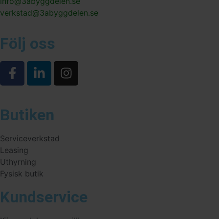
info@3abyggdelen.se
verkstad@3abyggdelen.se
Följ oss
Butiken
Serviceverkstad
Leasing
Uthyrning
Fysisk butik
Kundservice