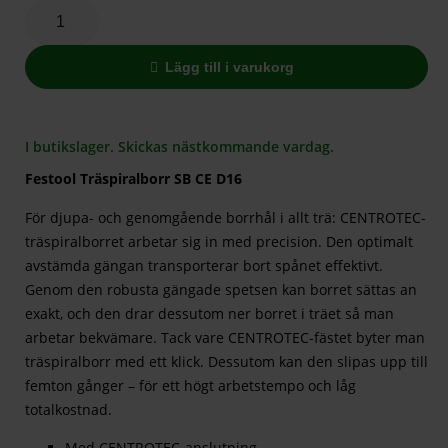
Lägg till i varukorg
I butikslager. Skickas nästkommande vardag.
Festool Träspiralborr SB CE D16
För djupa- och genomgående borrhål i allt trä: CENTROTEC-
träspiralborret arbetar sig in med precision. Den optimalt
avstämda gängan transporterar bort spånet effektivt.
Genom den robusta gängade spetsen kan borret sättas an
exakt, och den drar dessutom ner borret i träet så man
arbetar bekvämare. Tack vare CENTROTEC-fästet byter man
träspiralborr med ett klick. Dessutom kan den slipas upp till
femton gånger – för ett högt arbetstempo och låg
totalkostnad.
Med CENTROTEC-anslutning