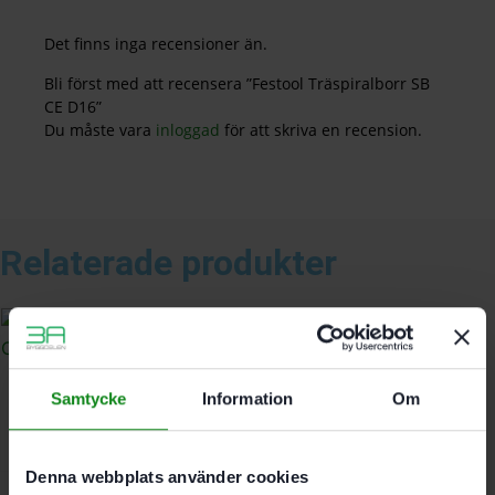
Det finns inga recensioner än.
Bli först med att recensera ”Festool Träspiralborr SB
CE D16”
Du måste vara
inloggad
för att skriva en recension.
Relaterade produkter
Festool Träspiralborr SB
Samtycke
Information
Om
CE D14
465
kr
Denna webbplats använder cookies