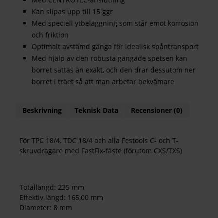
Kan slipas upp till 15 ggr
Med speciell ytbeläggning som står emot korrosion
och friktion
Optimalt avstämd gänga för idealisk spåntransport
Med hjälp av den robusta gängade spetsen kan
borret sättas an exakt, och den drar dessutom ner
borret i träet så att man arbetar bekvämare
Beskrivning
Teknisk Data
Recensioner (0)
För TPC 18/4, TDC 18/4 och alla Festools C- och T-
skruvdragare med FastFix-fäste (förutom CXS/TXS)
Totallängd: 235 mm
Effektiv längd: 165,00 mm
Diameter: 8 mm