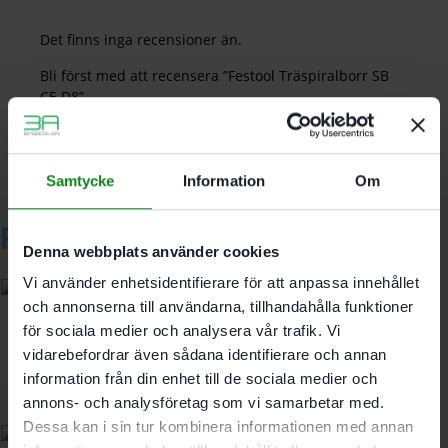
Det finns inga recensioner än.
Bli först med att recensera ”Festool Träspiralborr SB
CE D8”
Du måste vara
inloggad
för att skriva en recension.
Samtycke
Information
Om
Relaterade produkter
Denna webbplats använder cookies
Vi använder enhetsidentifierare för att anpassa innehållet
och annonserna till användarna, tillhandahålla funktioner
för sociala medier och analysera vår trafik. Vi
Festool Träspiralborr SB CE D16
vidarebefordrar även sådana identifierare och annan
501
kr
information från din enhet till de sociala medier och
annons- och analysföretag som vi samarbetar med.
Dessa kan i sin tur kombinera informationen med annan