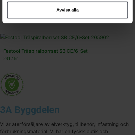
Festool Träspiralborr SB CE D6
Avvisa alla
394
kr
Festool Träspiralborrset SB CE/6-Set
2312
kr
3A Byggdelen
Vi är återförsäljare av elverktyg, tillbehör, infästning och
förbrukningsmaterial. Vi har en fysisk butik och