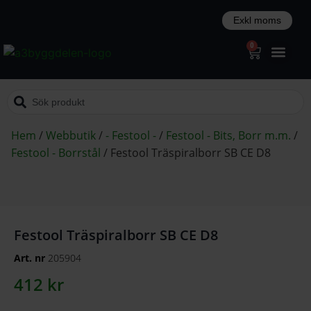
0
Hem
/
Webbutik
/
- Festool -
/
Festool - Bits, Borr m.m.
/
Festool - Borrstål
/
Festool Träspiralborr SB CE D8
Festool Träspiralborr SB CE D8
Art. nr
205904
412
kr