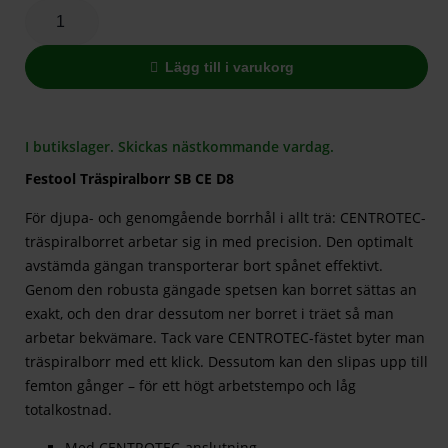
Lägg till i varukorg
I butikslager. Skickas nästkommande vardag.
Festool Träspiralborr SB CE D8
För djupa- och genomgående borrhål i allt trä: CENTROTEC-
träspiralborret arbetar sig in med precision. Den optimalt
avstämda gängan transporterar bort spånet effektivt.
Genom den robusta gängade spetsen kan borret sättas an
exakt, och den drar dessutom ner borret i träet så man
arbetar bekvämare. Tack vare CENTROTEC-fästet byter man
träspiralborr med ett klick. Dessutom kan den slipas upp till
femton gånger – för ett högt arbetstempo och låg
totalkostnad.
Med CENTROTEC-anslutning