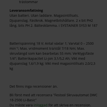
trästommar
Leveransomfattning
Utan batteri. Utan laddare. Magasintillsats.
Djupanslag. Fästkrok. Magnetbitshållare. 2 x bit PH2
lång. bits PH 2. Bältesklämma. i SYSTAINER SYS3 M 187
Batterispänning 18 V; Antal växlar 1; Varvtal 0 – 2500
min⁻¹; Max. vridmoment trä/stål 7/18 Nm; Max.
skruvlängd som kan bearbetas 55 mm; Verktygsfäste
1/4″; Batterikapacitet Li-jon 3,1/5,2 Ah; Vikt med
djupanslag 1,6/1,9 kg; Vikt med magasintillsats 2,0/2,3
kg
Det finns inga recensioner än.
Bli först med att recensera ”Festool Skruvautomat DWC
18-2500 Li-Basic”
Du måste vara
inloggad
för att skriva en recension.