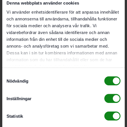
Denna webbplats använder cookies
Lägg till i varukorg
Vi använder enhetsidentifierare för att anpassa innehållet
och annonserna till användarna, tillhandahålla funktioner
för sociala medier och analysera vår trafik. Vi
vidarebefordrar även sådana identifierare och annan
information från din enhet till de sociala medier och
Festool Bandad gipsskruv DWS C CT 3.9×45
annons- och analysföretag som vi samarbetar med.
591
kr
Dessa kan i sin tur kombinera informationen med annan
Lägg till i varukorg
information som du har tillhandahållit eller som de har
samlat in när du har använt deras tjänster.
Samtyckesval
Nödvändig
Festool Bandad gipsskruv DWS C FT 3.9×25
Inställningar
591
kr
Lägg till i varukorg
Statistik