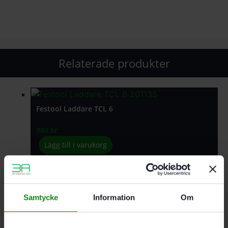
Relaterade produkter
Festool Laddare TCL 6
980
kr
Lägg till i varukorg
Samtycke
Information
Om
Festool Bandad gipsskruv DWS C CT 3.9×35
591
kr