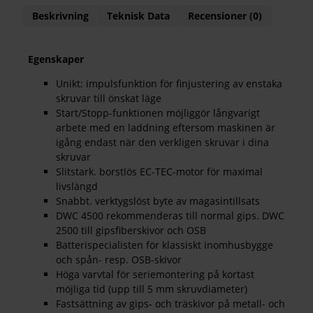
Beskrivning
Teknisk Data
Recensioner (0)
Egenskaper
Unikt: impulsfunktion för finjustering av enstaka
skruvar till önskat läge
Start/Stopp-funktionen möjliggör långvarigt
arbete med en laddning eftersom maskinen är
igång endast när den verkligen skruvar i dina
skruvar
Slitstark. borstlös EC-TEC-motor för maximal
livslängd
Snabbt. verktygslöst byte av magasintillsats
DWC 4500 rekommenderas till normal gips. DWC
2500 till gipsfiberskivor och OSB
Batterispecialisten för klassiskt inomhusbygge
och spån- resp. OSB-skivor
Höga varvtal för seriemontering på kortast
möjliga tid (upp till 5 mm skruvdiameter)
Fastsättning av gips- och träskivor på metall- och