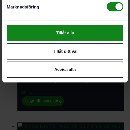
Marknadsföring
Festool Bandad gipsskruv DWS C FT 3.9×35
591
kr
Tillåt alla
Lägg till i varukorg
Tillåt ditt val
Avvisa alla
Festool Bits Phillips PH2-AF-55 3-pack
320
kr
Lägg till i varukorg