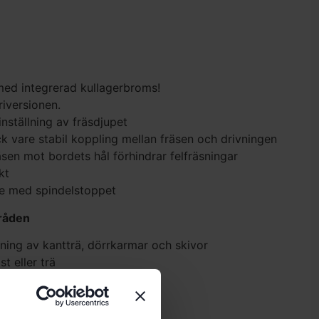
ed integrerad kullagerbroms!
riversionen.
nställning av fräsdjupet
k vare stabil koppling mellan fräsen och drivningen
sen mot bordets hål förhindrar felfräsningar
kt
te med spindelstoppet
råden
ing av kantträ, dörrkarmar och skivor
st eller trä
OFK