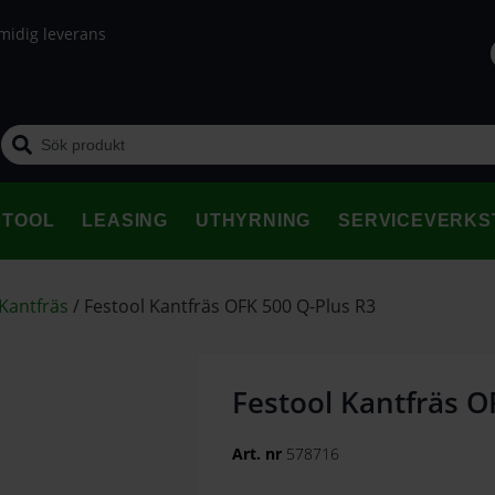
midig leverans
STOOL
LEASING
UTHYRNING
SERVICEVERKS
 Kantfräs
/
Festool Kantfräs OFK 500 Q-Plus R3
Festool Kantfräs O
Art. nr
578716