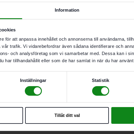
Utsugskåpa
Information
Effekt 450 W
Varvtal 28000 v/min
Max. fräsdiameter 28 
cookies
Anslutning dammutsug
e för att anpassa innehållet och annonserna till användarna, tillh
Vikt 1,4 kg
vår trafik. Vi vidarebefordrar även sådana identifierare och anna
Det finns inga recensioner än.
nnons- och analysföretag som vi samarbetar med. Dessa kan i sin
Bli först med att recensera ”F
har tillhandahållit eller som de har samlat in när du har använt 
Du måste vara
inloggad
för att
Inställningar
Statistik
Tillåt ditt val