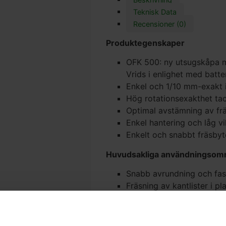
Teknisk Data
Recensioner (0)
Produktegenskaper
OFK 500: ny utsugskåpa m
Vrids i enlighet med batte
Enkel och 1/10 mm-exakt i
Hög rotationsexakthet tac
Optimal avstämning av frä
Enkel hantering och låg vi
Enkelt och snabbt fräsby
Huvudsakliga användningsom
Snabb avrundning och fasn
Fräsning av kantlister i pla
Leveransomfattning
Avrundningsfräs HW R3-