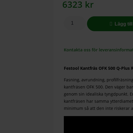
6323
kr
Lägg til
Kontakta oss för leveransinforma
Festool Kantfräs OFK 500 Q-Plus 
Fasning, avrundning, profilfräsning
kantfräsen OFK 500. Den väger bara
genom sin idealiska tyngdpunkt. En
kantfräsen har samma ytterdiamete
minimum så att den inte riskerar 