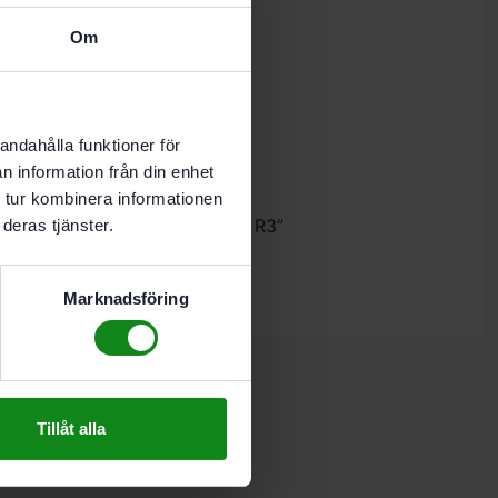
Om
mm
 Ø 27 mm
andahålla funktioner för
n information från din enhet
 tur kombinera informationen
estool Kantfräs OFK 500 Q-Plus R3”
deras tjänster.
 skriva en recension.
Marknadsföring
Tillåt alla