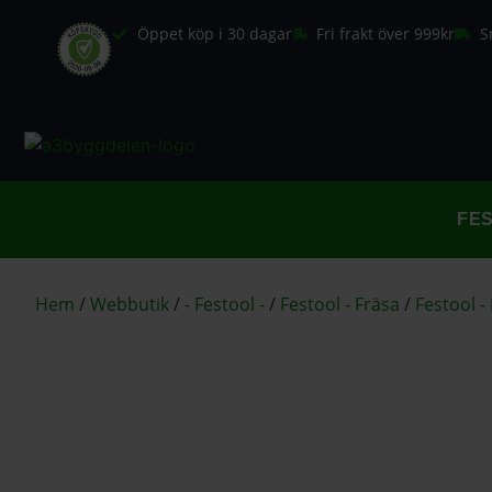
Öppet köp i 30 dagar
Fri frakt över 999kr
S
FE
Hem
/
Webbutik
/
- Festool -
/
Festool - Fräsa
/
Festool -