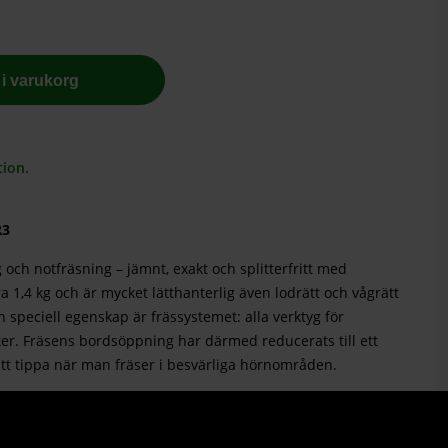
l i varukorg
tion.
R3
 och notfräsning – jämnt, exakt och splitterfritt med
 1,4 kg och är mycket lätthanterlig även lodrätt och vågrätt
 speciell egenskap är frässystemet: alla verktyg för
r. Fräsens bordsöppning har därmed reducerats till ett
att tippa när man fräser i besvärliga hörnområden.