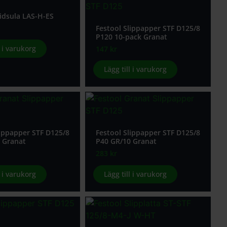
lidsula LAS-H-ES
Festool Slippapper STF D125/8
P120 10-pack Granat
l i varukorg
147
kr
Lägg till i varukorg
lippapper STF D125/8
Festool Slippapper STF D125/8
 Granat
P40 GR/10 Granat
283
kr
l i varukorg
Lägg till i varukorg