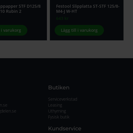
lippapper STF D125/8
Festool Slipplatta ST-STF 125/8-
10 Rubin 2
M4-J W-HT
643
kr
l i varukorg
Lägg till i varukorg
Butiken
Serviceverkstad
n.se
Leasing
delen.se
Uthyrning
Fysisk butik
Kundservice