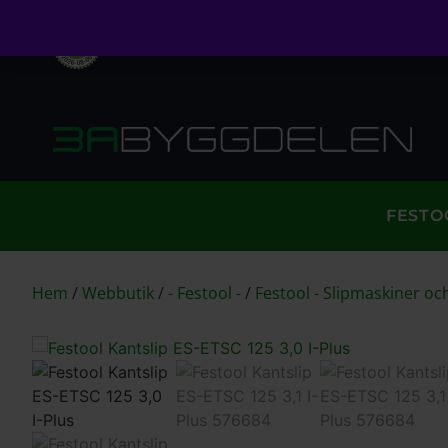
Öppet köp i 30 dagar
Fri frakt över 999kr
S
FESTO
Hem
/
Webbutik
/
- Festool -
/
Festool - Slipmaskiner och