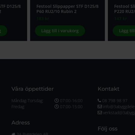
STF D125/8
Festool Slippapper STF D125/8
Festool S
2
P60 RU2/10 Rubin 2
P220 RU2/
183
kr
147
kr
g
Lägg till i varukorg
Lägg til
Våra öppettider
Kontakt
Måndag-Torsdag:
07:00-16:00
08 798 98 97
Fredag:
07:00-15:00
info@3abyggdele
verkstad@3abygg
Adress
Följ oss
3A Byggdelen AB