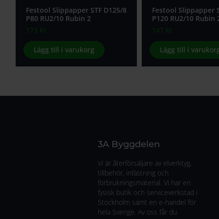
Festool Slippapper STF D125/8
Festool Slippapper 
P80 RU2/10 Rubin 2
P120 RU2/10 Rubin 
173
kr
147
kr
Lägg till i varukorg
Lägg till i varukor
3A Byggdelen
Vi är återförsäljare av elverktyg,
tillbehör, infästning och
förbrukningsmaterial. Vi har en
fysisk butik och serviceverkstad i
Stockholm samt en e-handel för
hela Sverige. Av oss får du