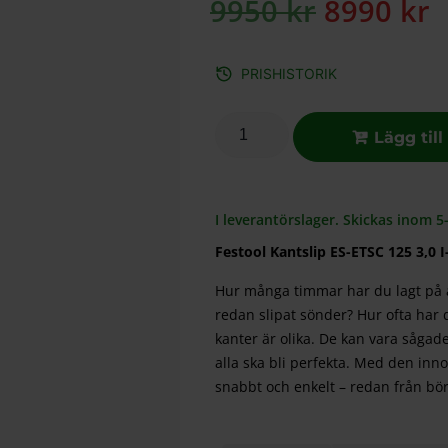
9950
kr
8990
kr
PRISHISTORIK
Lägg till
I leverantörslager. Skickas inom 5
Festool Kantslip ES-ETSC 125 3,0 I
Hur många timmar har du lagt på a
redan slipat sönder? Hur ofta har d
kanter är olika. De kan vara sågade
alla ska bli perfekta. Med den inno
snabbt och enkelt – redan från bör