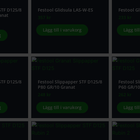
STF D125/8
Festool Glidsula LAS-W-ES
Festool G
anat
357
kr
233
kr
Lägg till i varukorg
Lägg til
g
STF D125/8
Festool Slippapper STF D125/8
Festool S
P80 GR/10 Granat
P60 GR/10
248
kr
262
kr
g
Lägg till i varukorg
Lägg til