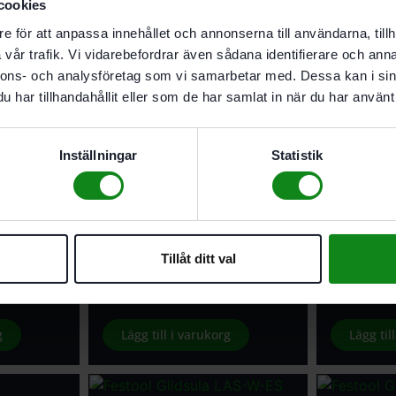
Systainer SYS3 M 337
cookies
e för att anpassa innehållet och annonserna till användarna, tillh
Tänk på att det endast medfölj
vår trafik. Vi vidarebefordrar även sådana identifierare och anna
nnons- och analysföretag som vi samarbetar med. Dessa kan i sin
har tillhandahållit eller som de har samlat in när du har använt 
Inställningar
Statistik
Tillåt ditt val
STF D125/8
Festool Slippapper STF D125/8
Festool S
anat
P320 GR 50-pack Granat
P240 GR 5
473
kr
473
kr
g
Lägg till i varukorg
Lägg til