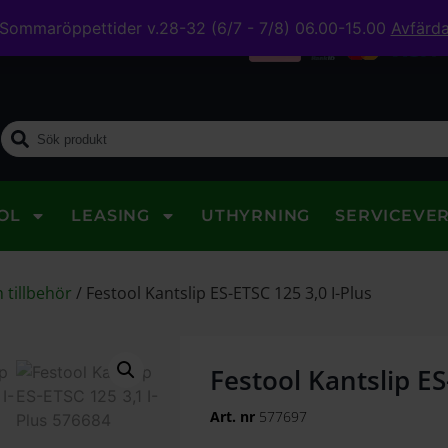
Sommaröppettider v.28-32 (6/7 - 7/8) 06.00-15.00
Avfärd
midig leverans
OL
LEASING
UTHYRNING
SERVICEVE
 tillbehör
/
Festool Kantslip ES-ETSC 125 3,0 I-Plus
Festool Kantslip ES
Art. nr
577697