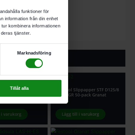
andahålla funktioner för
er 1 st slippapper med maskinen.
n information från din enhet
 tur kombinera informationen
deras tjänster.
Marknadsföring
Tillåt alla
lippapper STF D125/8
Festool Slippapper STF D125/8
0-pack Granat
P220 GR 50-pack Granat
473
kr
l i varukorg
Lägg till i varukorg