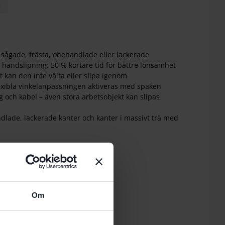
)
r: sågade, frästa, obehandlade eller lackerade
ör handslipning: 50 % kortare tid för bättre lönsamhet
t kan den inte välta eller slipa igenom
flexibla vinkelanpassningen aktiveras med spaken
ng och kabel – även stora arbetsobjekt kan slipas
andlade, lackerade kanter och kanter i massivt trä med
ETS/ETSC
O-I
 mm (medium)
Om