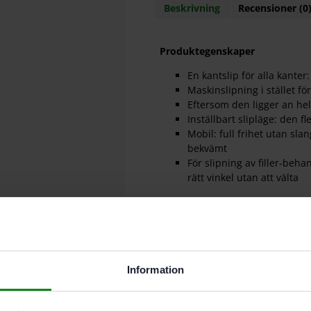
Beskrivning
Recensioner (0
Produktegenskaper
En kantslip för alla kante
Maskinslipning i stället f
Eftersom den ligger an hel
Inställbart slipläge: den 
Mobil: full frihet utan sla
bekvämt
För slipning av filler-beh
rätt vinkel utan att välta
Leveransomfattning
Stabiliseringsbord AH-ES-
2x batteri BP 18 Li 3,0 ERG
Laddare TCL 6
StickFix slipplatta Ø 125
Information
Longlife-dammpåse
Insexnyckel NV 5