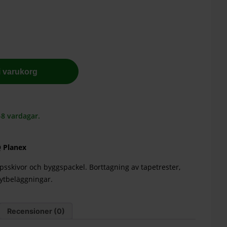
 i varukorg
-8 vardagar.
Q Planex
ipsskivor och byggspackel. Borttagning av tapetrester,
a ytbeläggningar.
Recensioner (0)