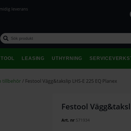
midig leverans
STOOL
LEASING
UTHYRNING
SERVICEVERKS
 tillbehör
/
Festool Vägg&takslip LHS-E 225 EQ Planex
Festool Vägg&taksl
Art. nr
571934