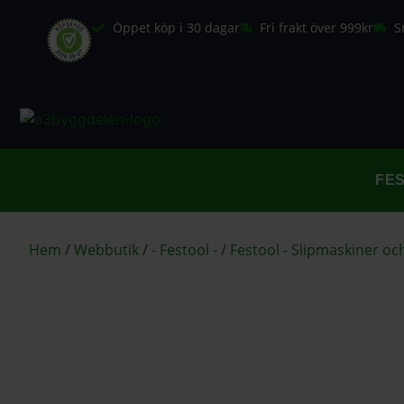
Öppet köp i 30 dagar
Fri frakt över 999kr
S
FE
Hem
/
Webbutik
/
- Festool -
/
Festool - Slipmaskiner och