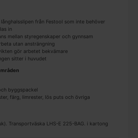
a långhalsslipen från Festool som inte behöver
las in
ans mellan styregenskaper och gynnsam
rbeta utan ansträngning
 vikten gör arbetet bekvämare
gen sitter i huvudet
områden
 och byggspackel
er, färg, limrester, lös puts och övriga
mjuk). Transportväska LHS-E 225-BAG. i kartong