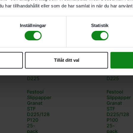
P240
P220
har tillhandahållit eller som de har samlat in när du har använt 
25-
25-
pack
pack
543
kr
543
kr
Inställningar
Statistik
Tillåt ditt val
Festool
Festool
Slippapper
Slippapper
Granat
Granat
STF
STF
D225/128
D225/128
P120
P100
25-
25-
pack
pack