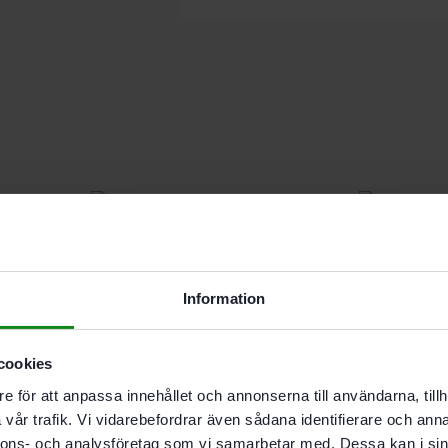
Information
Festool
Festool
cookies
Slippapper
Slippapper
e för att anpassa innehållet och annonserna till användarna, tillh
Granat
Granat
STF
STF
vår trafik. Vi vidarebefordrar även sådana identifierare och anna
D225/128
D225/128
nnons- och analysföretag som vi samarbetar med. Dessa kan i sin