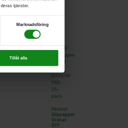
P180
deras tjänster.
25-
pack
543
kr
Marknadsföring
Tillåt alla
Festool
Slippapper
Granat
STF