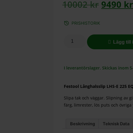
10002
kr
9490
kr
PRISHISTORIK
Lägg till
I leverantörslager. Skickas inom 5
Festool Långhalsslip LHS-E 225 E
Slipa tak och väggar. Slipning av g
färg, limrester, lös puts och övrig
Beskrivning
Teknisk Data