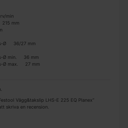
rv/min
Ø 215 mm
m
ugs-Ø 36/27 mm
gs-Ø min. 36 mm
gs-Ø max. 27 mm
.
 ”Festool Vägg&takslip LHS-E 225 EQ Planex”
att skriva en recension.