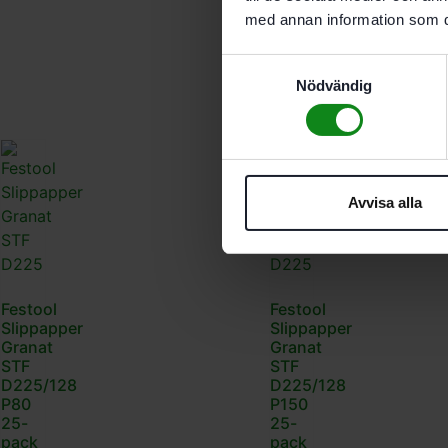
P320
med annan information som du 
25-
pack
Samtyckesval
543
kr
Nödvändig
Avvisa alla
Festool
Festool
Slippapper
Slippapper
Granat
Granat
STF
STF
D225/128
D225/128
P80
P150
25-
25-
pack
pack