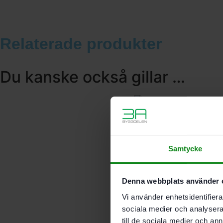
Relaterade produkter
Du kanske också gillar …
Samtycke
Festool
Denna webbplats använder 
Slippapper
Vi använder enhetsidentifierar
Granat
STF
sociala medier och analysera 
D225/128
till de sociala medier och a