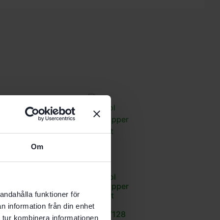
Om
Festool
Slippapper
andahålla funktioner för
Granat
STF
n information från din enhet
D225/128
 tur kombinera informationen