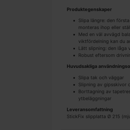
Produktegenskaper
Slipa längre: den först
monteras ihop eller stäl
Med en väl avvägd bal
viktfördelning kan du a
Lätt slipning: den låga
Robust eftersom drivnin
Huvudsakliga användnings
Slipa tak och väggar
Slipning av gipsskivor
Borttagning av tapetrest
ytbeläggningar
Leveransomfattning
StickFix slipplatta Ø 215 (