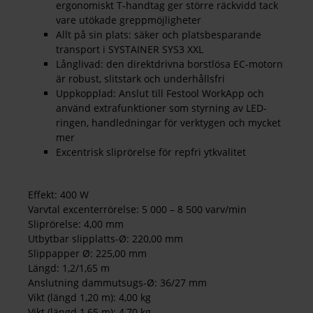
ergonomiskt T-handtag ger större räckvidd tack
vare utökade greppmöjligheter
Allt på sin plats: säker och platsbesparande
transport i SYSTAINER SYS3 XXL
Långlivad: den direktdrivna borstlösa EC-motorn
är robust, slitstark och underhållsfri
Uppkopplad: Anslut till Festool WorkApp och
använd extrafunktioner som styrning av LED-
ringen, handledningar för verktygen och mycket
mer
Excentrisk sliprörelse för repfri ytkvalitet
Effekt: 400 W
Varvtal excenterrörelse: 5 000 – 8 500 varv/min
Sliprörelse: 4,00 mm
Utbytbar slipplatts-Ø: 220,00 mm
Slippapper Ø: 225,00 mm
Längd: 1,2/1,65 m
Anslutning dammutsugs-Ø: 36/27 mm
Vikt (längd 1,20 m): 4,00 kg
Vikt (längd 1,65 m): 4,70 kg