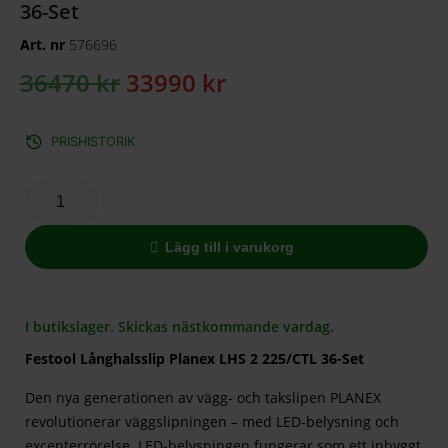
36-Set
Art. nr
576696
36470
kr
33990
kr
PRISHISTORIK
Lägg till i varukorg
I butikslager. Skickas nästkommande vardag.
Festool Långhalsslip Planex LHS 2 225/CTL 36-Set
Den nya generationen av vägg- och takslipen PLANEX
revolutionerar väggslipningen – med LED-belysning och
excenterrörelse. LED-belysningen fungerar som ett inbyggt