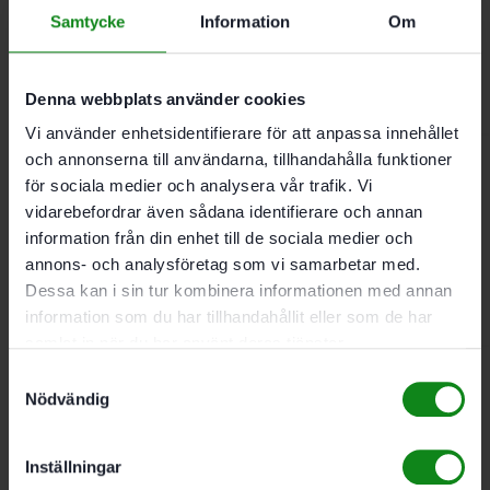
Granat STF D225/128
Samtycke
Information
Om
P150 25-pack
Denna webbplats använder cookies
543
kr
Vi använder enhetsidentifierare för att anpassa innehållet
och annonserna till användarna, tillhandahålla funktioner
Festool Slippapper
för sociala medier och analysera vår trafik. Vi
vidarebefordrar även sådana identifierare och annan
Granat STF D225/128
information från din enhet till de sociala medier och
P120 25-pack
annons- och analysföretag som vi samarbetar med.
Dessa kan i sin tur kombinera informationen med annan
information som du har tillhandahållit eller som de har
543
kr
samlat in när du har använt deras tjänster.
Samtyckesval
Festool Slippapper
Nödvändig
Granat STF D225/128
Inställningar
P100 25-pack