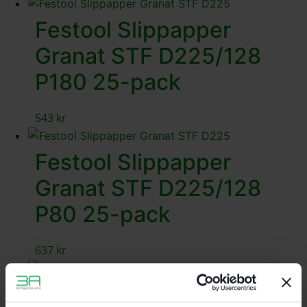
Festool Slippapper
Granat STF D225/128
P180 25-pack
543
kr
Festool Slippapper
Granat STF D225/128
P80 25-pack
637
kr
Festool Slippapper