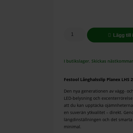
Lägg till
I butikslager. Skickas nästkomma
Festool Långhalsslip Planex LHS 2
Den nya generationen av vägg- och
LED-belysning och excenterrörelse
att du kan upptäcka ojämnheterna 
en suverän ytkvalitet – direkt. Ge
längdinställningen och det smart
minimal.