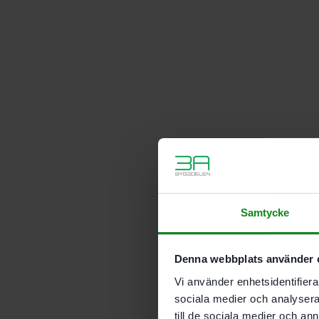
Samtycke
Denna webbplats använder 
Vi använder enhetsidentifierar
sociala medier och analysera 
till de sociala medier och a