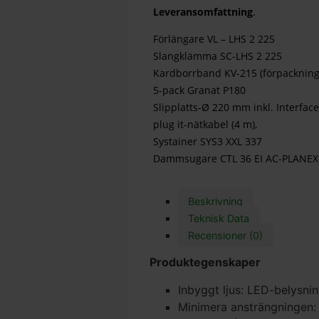
Leveransomfattning
.
Förlängare VL – LHS 2 225
Slangklämma SC-LHS 2 225
Kardborrband KV-215 (förpacknin
5-pack Granat P180
Slipplatts-Ø 220 mm inkl. Interfac
plug it-nätkabel (4 m),
Systainer SYS3 XXL 337
Dammsugare CTL 36 EI AC-PLANEX
Beskrivning
Teknisk Data
Recensioner (0)
Produktegenskaper
Inbyggt ljus: LED-belysni
Minimera ansträngningen: 