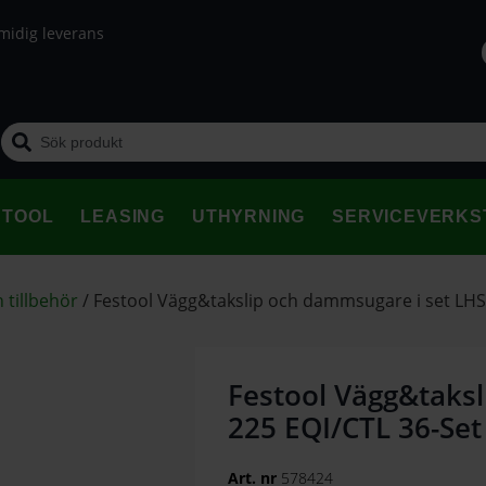
midig leverans
STOOL
LEASING
UTHYRNING
SERVICEVERKS
 tillbehör
/
Festool Vägg&takslip och dammsugare i set LHS 
Festool Vägg&taksl
225 EQI/CTL 36-Set
Art. nr
578424