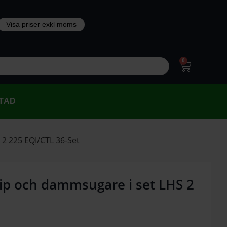
0
TAD
2 225 EQI/CTL 36-Set
ip och dammsugare i set LHS 2