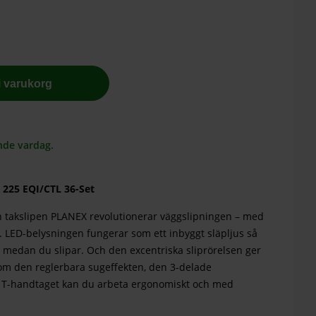
 i varukorg
nde vardag.
 225 EQI/CTL 36-Set
 takslipen PLANEX revolutionerar väggslipningen – med
. LED-belysningen fungerar som ett inbyggt släpljus så
medan du slipar. Och den excentriska sliprörelsen ger
nom den reglerbara sugeffekten, den 3-delade
a T-handtaget kan du arbeta ergonomiskt och med