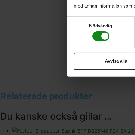
med annan information som du 
Samtyckesval
Nödvändig
Avvisa alla
Relaterade produkter
Du kanske också gillar …