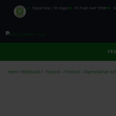
Öppet köp i 30 dagar
Fri frakt över 999kr
S
FE
Hem
/
Webbutik
/
- Festool -
/
Festool - Slipmaskiner och