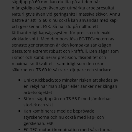
sågdjup på 60 mm kan du lita på att den här
mångsidiga sågen även ger utmärkta arbetsresultat.
Naturligtvis även vid geringsnitt i massiva skivor. Ännu
bättre är att TS 60 K nu också kan användas med kap-
och gerskenan, FSK. Så har du på nolltid ett
lätthanterligt kapsågssystem för precisa och exakt
vinklade snitt. Med den borstlösa EC-TEC-motorn av
senaste generationen är den kompakta sänksågen
dessutom extremt robust och kraftfull. Den sågar som
i smör och kombinerar precision, flexibilitet och
maximal snittkvalitet – samtidigt som den ökar
säkerheten. TS 60 K: säkrare, djupare och starkare.
Unikt KickbackStop minskar risken att skadas av
en rekyl när man sågar eller sänker ner klingan i
arbetsobjektet
Större sågdjup än en TS 55 F med jämförbar
storlek och vikt
Kan kombineras med de beprövade
styrskenorna och nu också med kap- och
gerskenan, FSK
EC-TEC-motor i kombination med våra tunna