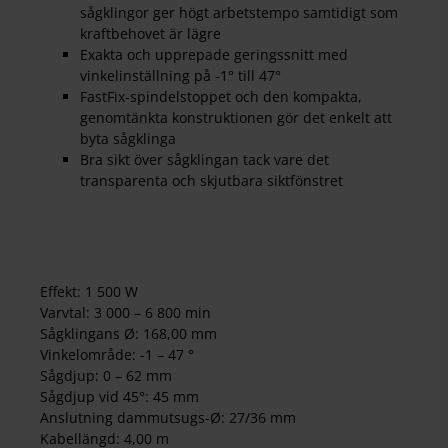
sågklingor ger högt arbetstempo samtidigt som
kraftbehovet är lägre
Exakta och upprepade geringssnitt med
vinkelinställning på -1° till 47°
FastFix-spindelstoppet och den kompakta,
genomtänkta konstruktionen gör det enkelt att
byta sågklinga
Bra sikt över sågklingan tack vare det
transparenta och skjutbara siktfönstret
Effekt: 1 500 W
Varvtal: 3 000 – 6 800 min
Sågklingans Ø: 168,00 mm
Vinkelområde: -1 – 47 °
Sågdjup: 0 – 62 mm
Sågdjup vid 45°: 45 mm
Anslutning dammutsugs-Ø: 27/36 mm
Kabellängd: 4,00 m