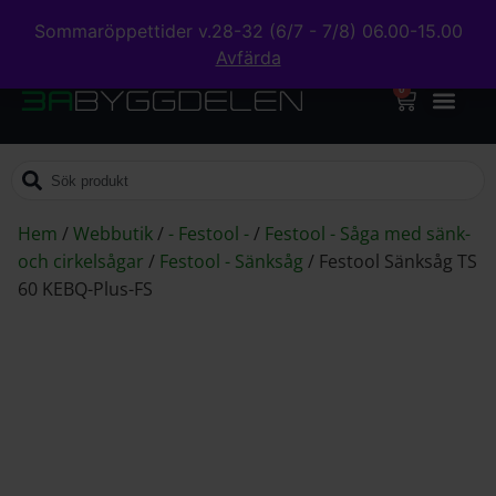
Sommaröppettider v.28-32 (6/7 - 7/8) 06.00-15.00
Avfärda
0
Hem
/
Webbutik
/
- Festool -
/
Festool - Såga med sänk-
och cirkelsågar
/
Festool - Sänksåg
/
Festool Sänksåg TS
60 KEBQ-Plus-FS