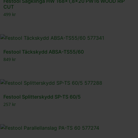
Festool Sågklinga HW 168×1,8×20 PW16 WOOD RIP
CUT
499
kr
Festool Täckskydd ABSA-TS55/60
849
kr
Festool Splitterskydd SP-TS 60/5
257
kr