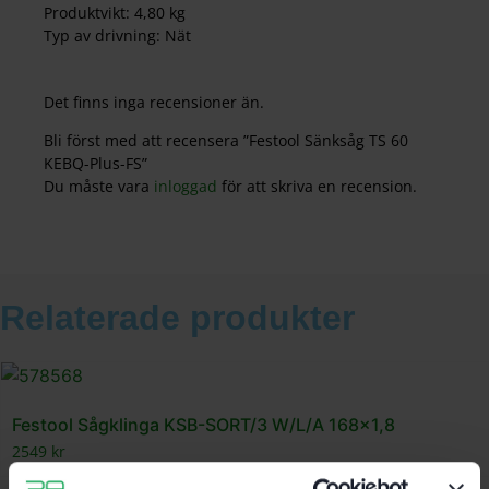
Produktvikt: 4,80 kg
Typ av drivning: Nät
Det finns inga recensioner än.
Bli först med att recensera ”Festool Sänksåg TS 60
KEBQ-Plus-FS”
Du måste vara
inloggad
för att skriva en recension.
Relaterade produkter
Festool Sågklinga KSB-SORT/3 W/L/A 168×1,8
2549
kr