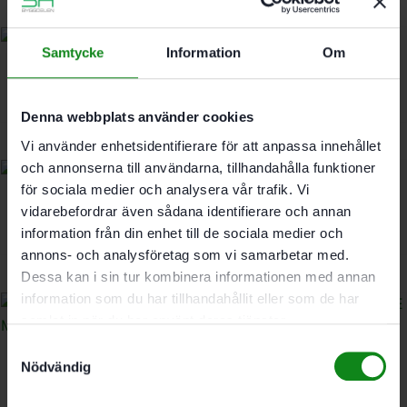
Samtycke
Information
Om
Festool Sågklinga KSB-SORT/3 W 168×1,8
1779
kr
Denna webbplats använder cookies
Vi använder enhetsidentifierare för att anpassa innehållet
och annonserna till användarna, tillhandahålla funktioner
för sociala medier och analysera vår trafik. Vi
Festool Pizzaskärare PIZZ-TS
vidarebefordrar även sådana identifierare och annan
information från din enhet till de sociala medier och
398
kr
annons- och analysföretag som vi samarbetar med.
Dessa kan i sin tur kombinera informationen med annan
information som du har tillhandahållit eller som de har
samlat in när du har använt deras tjänster.
Samtyckesval
Festool Diamantsågklinga DIA 168×1,8×20 F4
Nödvändig
ABRASIVE MATERIALS
1639
kr