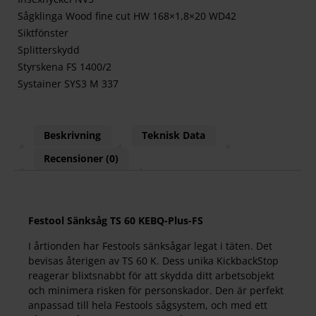
Sågklinga Wood fine cut HW 168×1,8×20 WD42
Siktfönster
Splitterskydd
Styrskena FS 1400/2
Systainer SYS3 M 337
Beskrivning
Teknisk Data
Recensioner (0)
Festool Sänksåg TS 60 KEBQ-Plus-FS
I årtionden har Festools sänksågar legat i täten. Det
bevisas återigen av TS 60 K. Dess unika KickbackStop
reagerar blixtsnabbt för att skydda ditt arbetsobjekt
och minimera risken för personskador. Den är perfekt
anpassad till hela Festools sågsystem, och med ett