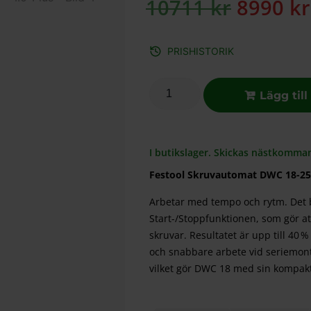
10711
kr
8990
kr
PRISHISTORIK
Lägg till
I butikslager. Skickas nästkomma
Festool Skruvautomat DWC 18-250
Arbetar med tempo och rytm. Det be
Start-/Stoppfunktionen, som gör at
skruvar. Resultatet är upp till 40
och snabbare arbete vid seriemont
vilket gör DWC 18 med sin kompakta 