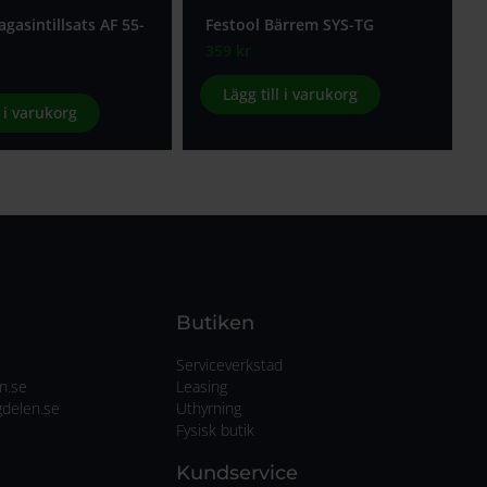
gasintillsats AF 55-
Festool Bärrem SYS-TG
359
kr
Lägg till i varukorg
l i varukorg
Butiken
Serviceverkstad
n.se
Leasing
delen.se
Uthyrning
Fysisk butik
Kundservice