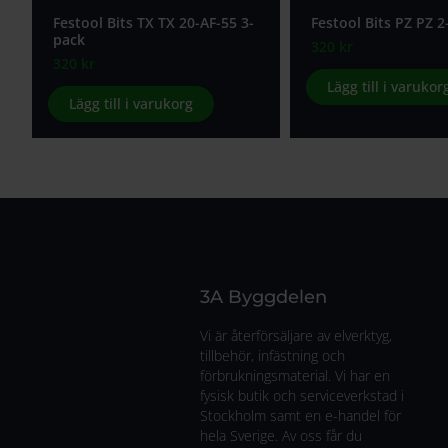
Festool Bits TX TX 20-AF-55 3-
Festool Bits PZ PZ 2
pack
320
kr
320
kr
Lägg till i varukor
Lägg till i varukorg
3A Byggdelen
Vi är återförsäljare av elverktyg,
tillbehör, infästning och
förbrukningsmaterial. Vi har en
fysisk butik och serviceverkstad i
Stockholm samt en e-handel för
hela Sverige. Av oss får du