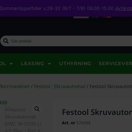
Sommaröppettider v.28-32 (6/7 - 7/8) 06.00-15.00
Avfärd
midig leverans
OL
LEASING
UTHYRNING
SERVICEVE
 Borrmaskiner
/
Festool - Skruvautomat
/
Festool Skruvautom
Festool Skruvauto
Art. nr
576498