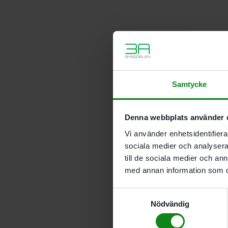
Samtycke
Denna webbplats använder 
Vi använder enhetsidentifierar
sociala medier och analysera 
till de sociala medier och a
med annan information som du 
Samtyckesval
Nödvändig