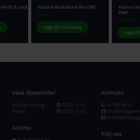
-AF-55 3-pack
Festool Bitshållare BH-DWC
Festool Ma
DWC
169
kr
2853
kr
g
Lägg till i varukorg
Lägg til
Våra öppettider
Kontakt
Måndag-Torsdag:
07:00-16:00
08 798 98 97
Fredag:
07:00-15:00
info@3abyggdele
verkstad@3abygg
Adress
Följ oss
3A Byggdelen AB