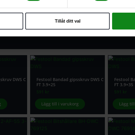
Tillåt ditt val
sskruv DWS C
Festool Bandad gipsskruv DWS C
Festool B
FT 3.9×25
FT 3.9×35
591
kr
591
kr
g
Lägg till i varukorg
Lägg til