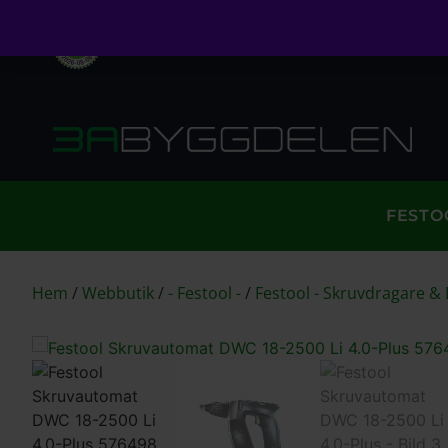
Öppet köp i 30 dagar
Fri frakt över 999kr
S
FESTO
Hem
/
Webbutik
/
- Festool -
/
Festool - Skruvdragare &