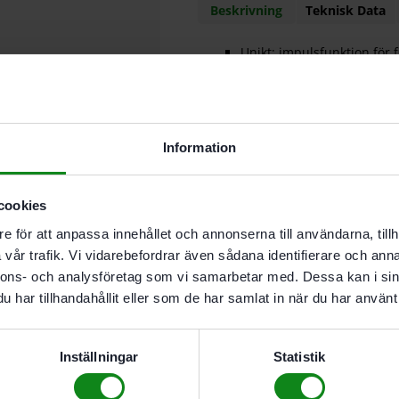
Beskrivning
Teknisk Data
Unikt: impulsfunktion för f
Start/Stopp-funktionen mö
maskinen är igång endast 
Slitstark, borstlös EC-TEC
Snabbt, verktygslöst byte 
DWC 4500 rekommenderas ti
Information
OSB
Leveransomfattning
cookies
2 st BP 18 Li 4,0 HPC-ASI
e för att anpassa innehållet och annonserna till användarna, tillh
TCL 6 Laddare
vår trafik. Vi vidarebefordrar även sådana identifierare och anna
Magasintillsats
nnons- och analysföretag som vi samarbetar med. Dessa kan i sin
Djupanslag
har tillhandahållit eller som de har samlat in när du har använt 
Bältesklämma
Fästkrok
Magnetbitshållare
Inställningar
Statistik
2 st bits PH2 lång
1 st bits PH 2
SYSTAINER SYS3 M 187