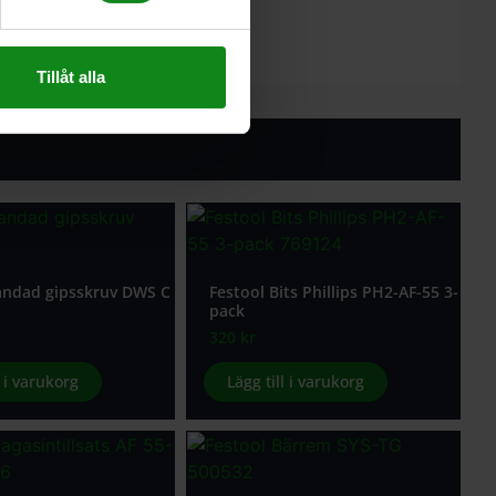
Tillåt alla
andad gipsskruv DWS C
Festool Bits Phillips PH2-AF-55 3-
pack
320
kr
l i varukorg
Lägg till i varukorg