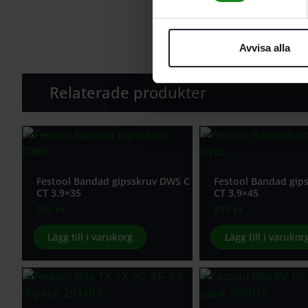
Avvisa alla
Relaterade produkter
Festool Bandad gipsskruv DWS C
Festool Bandad gip
CT 3.9×35
CT 3.9×45
591
kr
591
kr
Lägg till i varukorg
Lägg till i varukor