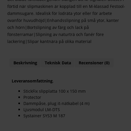
förtid när slipmaskinen är kopplad till en M-klassad Festool-
dammsugare. Idealisk för lodräta ytor eller för arbete
ovanför huvudhöjd|Enhandsslipning på små ytor, kanter
och hörn|Bortslipning av färg och lack på
fönsterramar|Slipning av naturträ och fanér före
lackering|Slipar kantnära på olika material
Beskrivning
Teknisk Data
Recensioner (0)
Leveransomfattning
.
StickFix slipplatta 100 x 150 mm
Protector
Dammpåse, plug it-nätkabel (4 m)
Ljusmodul LM-DTS
Systainer SYS3 M 187