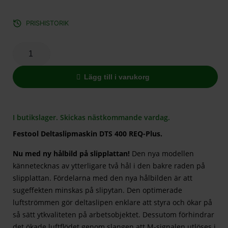
PRISHISTORIK
Lägg till i varukorg
I butikslager. Skickas nästkommande vardag.
Festool Deltaslipmaskin DTS 400 REQ-Plus.
Nu med ny hålbild på slipplattan!
Den nya modellen
kännetecknas av ytterligare två hål i den bakre raden på
slipplattan. Fördelarna med den nya hålbilden är att
sugeffekten minskas på slipytan. Den optimerade
luftströmmen gör deltaslipen enklare att styra och ökar på
så sätt ytkvaliteten på arbetsobjektet. Dessutom förhindrar
det ökade luftflödet genom slangen att M-signalen utlöses i