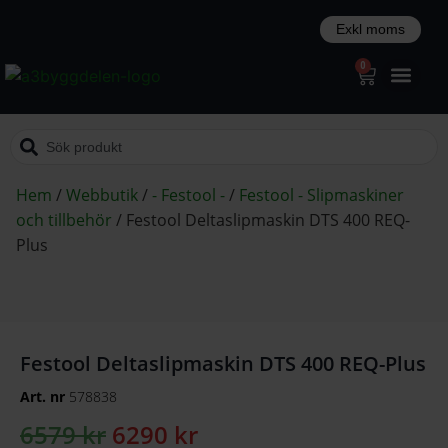
0
Hem
/
Webbutik
/
- Festool -
/
Festool - Slipmaskiner
och tillbehör
/
Festool Deltaslipmaskin DTS 400 REQ-
Plus
Festool Deltaslipmaskin DTS 400 REQ-Plus
Art. nr
578838
6579
kr
6290
kr