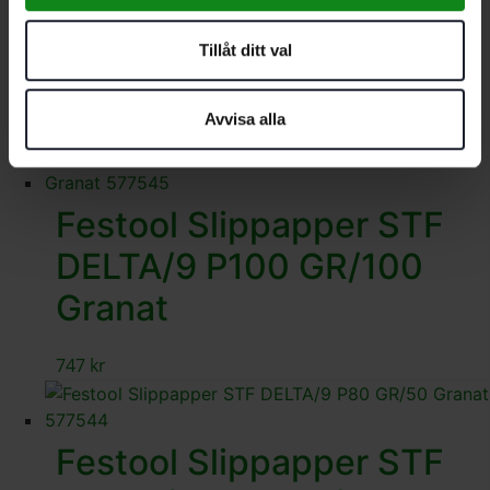
DELTA/9 P120 GR/100
Tillåt ditt val
Granat
Avvisa alla
747
kr
Festool Slippapper STF
DELTA/9 P100 GR/100
Granat
747
kr
Festool Slippapper STF