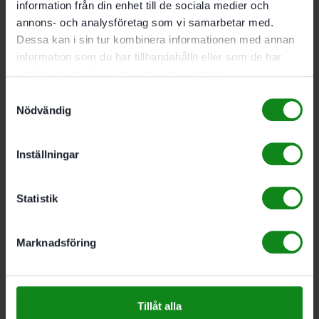
Festool Slippapper STF
information från din enhet till de sociala medier och
DELTA/9 P180 GR/100
annons- och analysföretag som vi samarbetar med.
Dessa kan i sin tur kombinera informationen med annan
Granat
information som du har tillhandahållit eller som de har
samlat in när du har använt deras tjänster.
747
kr
Samtyckesval
Nödvändig
Festool Slippapper STF
Inställningar
DELTA/9 P150 GR/100
Statistik
Granat
Marknadsföring
747
kr
Festool Slippapper STF
Tillåt alla