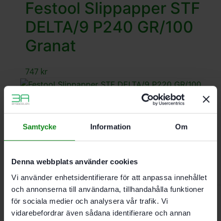
Festool Slippapper STF
DELTA/9 P240 GR/100
Granat
747
kr
Festool Slippapper STF
Samtycke
Information
Om
DELTA/9 P220 GR/100
Granat
Denna webbplats använder cookies
Vi använder enhetsidentifierare för att anpassa innehållet
747
kr
och annonserna till användarna, tillhandahålla funktioner
för sociala medier och analysera vår trafik. Vi
vidarebefordrar även sådana identifierare och annan