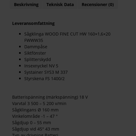
Beskrivning
Teknisk Data
Recensioner (0)
Leveransomfattning
Sågklinga WOOD FINE CUT HW 160×1,6×20
FWWW35
Dammpåse
Siktfönster
Splitterskydd
Insexnyckel NV 5
Systainer SYS3 M 337
Styrskena FS 1400/2
Batterispänning (märkspänning) 18 V
Varvtal 3 500 – 5 200 v/min
Sågklingans Ø 160 mm
Vinkelområde -1 – 47 °
Sågdjup 0 – 55 mm
Sågdjup vid 45° 43 mm
Typ av drivning Batteri