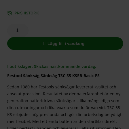
PRISHISTORIK
Lägg till i varukorg
I butikslager. Skickas nästkommande vardag.
Festool Sänksåg Sänksåg TSC 55 KSEB-Basic-FS
Sedan 1980 har Festools sänksågar levererat kvalitet och
absolut precision. Resultatet av denna erfarenhet är en ny
generation batteridrivna sänksågar – lika mångsidiga som
dina utmaningar och lika exakta som du är van vid. TSC 55
KS erbjuder hög prestanda och gör din arbetsdag betydligt
mer flexibel. Med ett enda batteri är den startklar direkt,
ligger perfekt i handen och levererar i alla situationer. Den