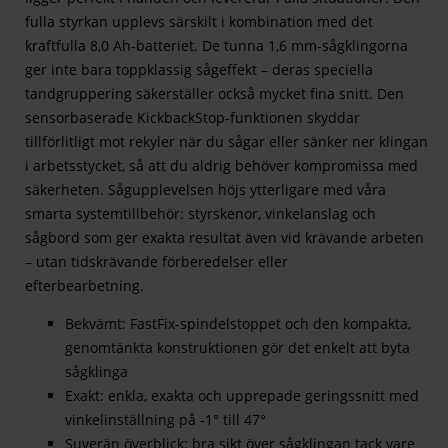
fulla styrkan upplevs särskilt i kombination med det
kraftfulla 8,0 Ah-batteriet. De tunna 1,6 mm-sågklingorna
ger inte bara toppklassig sågeffekt – deras speciella
tandgruppering säkerställer också mycket fina snitt. Den
sensorbaserade KickbackStop-funktionen skyddar
tillförlitligt mot rekyler när du sågar eller sänker ner klingan
i arbetsstycket, så att du aldrig behöver kompromissa med
säkerheten. Sågupplevelsen höjs ytterligare med våra
smarta systemtillbehör: styrskenor, vinkelanslag och
sågbord som ger exakta resultat även vid krävande arbeten
– utan tidskrävande förberedelser eller
efterbearbetning.
Bekvämt: FastFix-spindelstoppet och den kompakta,
genomtänkta konstruktionen gör det enkelt att byta
sågklinga
Exakt: enkla, exakta och upprepade geringssnitt med
vinkelinställning på -1° till 47°
Suverän överblick: bra sikt över sågklingan tack vare