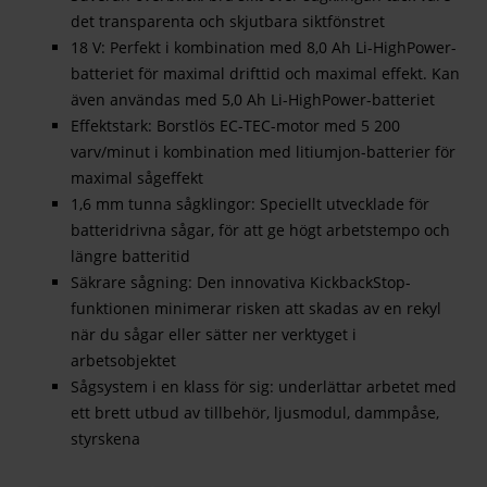
det transparenta och skjutbara siktfönstret
18 V: Perfekt i kombination med 8,0 Ah Li-HighPower-
batteriet för maximal drifttid och maximal effekt. Kan
även användas med 5,0 Ah Li-HighPower-batteriet
Effektstark: Borstlös EC-TEC-motor med 5 200
varv/minut i kombination med litiumjon-batterier för
maximal sågeffekt
1,6 mm tunna sågklingor: Speciellt utvecklade för
batteridrivna sågar, för att ge högt arbetstempo och
längre batteritid
Säkrare sågning: Den innovativa KickbackStop-
funktionen minimerar risken att skadas av en rekyl
när du sågar eller sätter ner verktyget i
arbetsobjektet
Sågsystem i en klass för sig: underlättar arbetet med
ett brett utbud av tillbehör, ljusmodul, dammpåse,
styrskena