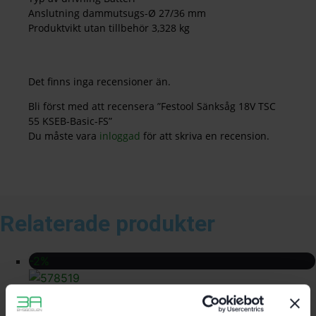
Anslutning dammutsugs-Ø 27/36 mm
Produktvikt utan tillbehör 3,328 kg
Det finns inga recensioner än.
Bli först med att recensera ”Festool Sänksåg 18V TSC
55 KSEB-Basic-FS”
Du måste vara
inloggad
för att skriva en recension.
Relaterade produkter
-2%
Festool HighPower-