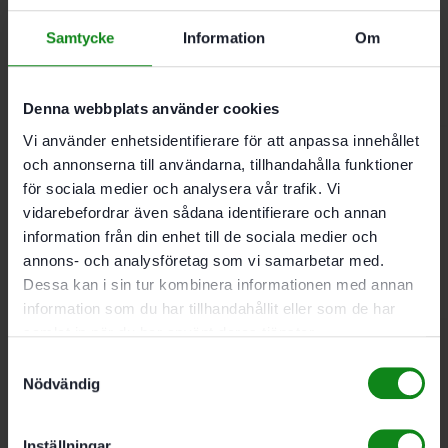
batteri BP 18 Li 5,0 HP-
Samtycke
Information
Om
ASI
Denna webbplats använder cookies
2034
kr
1990
kr
Vi använder enhetsidentifierare för att anpassa innehållet
och annonserna till användarna, tillhandahålla funktioner
Festool Sågklinga WOOD
för sociala medier och analysera vår trafik. Vi
FINE CUT HW
vidarebefordrar även sådana identifierare och annan
information från din enhet till de sociala medier och
160×1,6×20 FWWW35
annons- och analysföretag som vi samarbetar med.
Dessa kan i sin tur kombinera informationen med annan
799
kr
information som du har tillhandahållit eller som de har
samlat in när du har använt deras tjänster.
Festool Sågklinga WOOD
Samtyckesval
Nödvändig
UNIVERSAL HW
160×1,6×20 FWW25
Inställningar