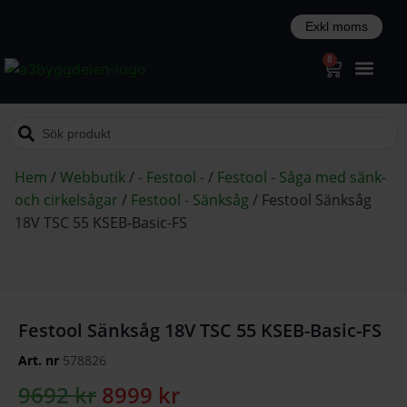
0
Hem
/
Webbutik
/
- Festool -
/
Festool - Såga med sänk-
och cirkelsågar
/
Festool - Sänksåg
/
Festool Sänksåg
18V TSC 55 KSEB-Basic-FS
Festool Sänksåg 18V TSC 55 KSEB-Basic-FS
Art. nr
578826
9692
kr
8999
kr