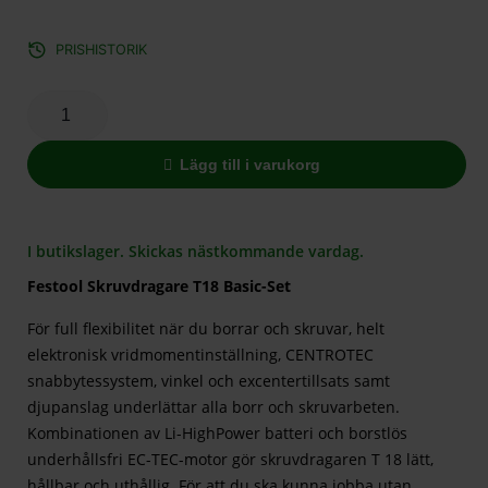
PRISHISTORIK
Lägg till i varukorg
I butikslager. Skickas nästkommande vardag.
Festool Skruvdragare T18 Basic-Set
För full flexibilitet när du borrar och skruvar, helt
elektronisk vridmomentinställning, CENTROTEC
snabbytessystem, vinkel och excentertillsats samt
djupanslag underlättar alla borr och skruvarbeten.
Kombinationen av Li-HighPower batteri och borstlös
underhållsfri EC-TEC-motor gör skruvdragaren T 18 lätt,
hållbar och uthållig. För att du ska kunna jobba utan