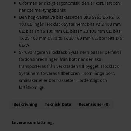
C-formen är riktigt ergonomisk: den är kort, lätt och
har optimal tyngdpunkt
Den högkvalitativa bitskassetten BKS SYS3 D5 PZ TX
100 CE ingår i lockfack-Systainern: bits PZ 2 100 mm
CE, bits TX 15 100 mm CE, bitsTX 20 100 mm CE, bits
TX 25 100 mm CE, bits TX 30 100 mm CE, borrbits D 5
CE/W
Skruvdragaren i lockfack-Systainern passar perfekt i
fordonsinredningen från bott när den ska
transporteras från verkstaden till bygget. I lockfack-
Systainern förvaras tillbehören – som långa borr,
småsaker eller borrkassetter – ordentligt och
lättåtkomligt.
Beskrivning
Teknisk Data
Recensioner (0)
Leveransomfattning.