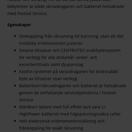
bekymmer är både skruvdragaren och batteriet helsäkrade
med Festool Service.
Egenskaper
Omkoppling från skruvning till borrning, utan att det
inställda vridmomentet justeras
Smarta tillsatser och CENTROTEC-snabbytessystem
för verktyg för alla ändamål: vinkel- och
excentertillsats samt djupanslag
FastFix-systemet på skruvdragaren för blixtsnabbt
byte av tillsatser utan verktyg
Batteriborr/skruvdragaren och batteriet är helsäkrade
genom de omfattande servicetjänsterna i Festool
Service
Märkbart lättare med full effekt tack vare Li-
HighPower-batteriet med högspänningssäkra celler
Helt elektronisk vridmomentinställning och-
frånkoppling för exakt skruvning