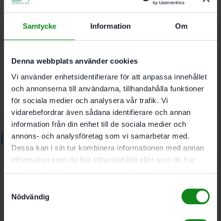
Produktvikt med 4.0 AH batteri 1.70 kg
Samtycke
Information
Om
Det finns inga recensioner än.
Bli först med att recensera ”Festool Skruvdragare T
Denna webbplats använder cookies
18+3 Basic-Set”
Vi använder enhetsidentifierare för att anpassa innehållet
Du måste vara
inloggad
för att skriva en recension.
och annonserna till användarna, tillhandahålla funktioner
för sociala medier och analysera vår trafik. Vi
vidarebefordrar även sådana identifierare och annan
information från din enhet till de sociala medier och
Relaterade produkter
annons- och analysföretag som vi samarbetar med.
Dessa kan i sin tur kombinera informationen med annan
information som du har tillhandahållit eller som de har
samlat in när du har använt deras tjänster.
Festool Vinkelchuck AN-
Samtyckesval
Nödvändig
UNI