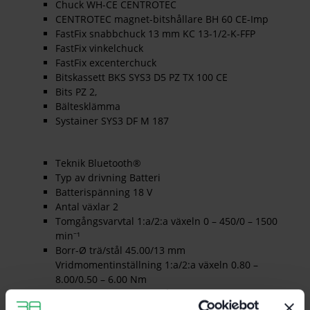
Chuck WH-CE CENTROTEC
CENTROTEC magnet-bitshållare BH 60 CE-Imp
FastFix snabbchuck 13 mm KC 13-1/2-K-FFP
FastFix vinkelchuck
FastFix excenterchuck
Bitskassett BKS SYS3 D5 PZ TX 100 CE
Bits PZ 2,
Bältesklämma
Systainer SYS3 DF M 187
Teknik Bluetooth®
Typ av drivning Batteri
Batterispänning 18 V
Antal växlar 2
Tomgångsvarvtal 1:a/2:a växeln 0 – 450/0 – 1500
min⁻¹
Borr-Ø trä/stål 45.00/13 mm
Vridmomentinställning 1:a/2:a växeln 0.80 –
8.00/0.50 – 6.00 Nm
Max. vridmoment trä/stål 35/50 Nm
Chuckspännvidd 1.50 – 13 mm