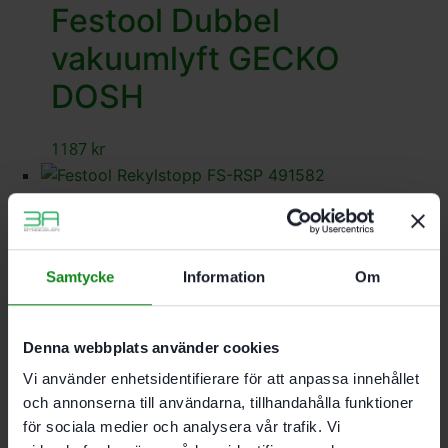
Festool Dubbel
vakuumlyft GECKO
DOSH
1187
kr
Festool Rekylstopp FS-
RSP
Samtycke
Information
Om
300
kr
Denna webbplats använder cookies
Festool Glidbeläggning
Vi använder enhetsidentifierare för att anpassa innehållet
FS-GB 10M
och annonserna till användarna, tillhandahålla funktioner
för sociala medier och analysera vår trafik. Vi