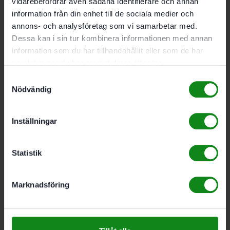
vidarebefordrar även sådana identifierare och annan
629
kr
information från din enhet till de sociala medier och
annons- och analysföretag som vi samarbetar med.
Festool Häftunderlag FS-
Dessa kan i sin tur kombinera informationen med annan
information som du har tillhandahållit eller som de har
HU 10M
samlat in när du har använt deras tjänster.
Samtyckesval
353
kr
Nödvändig
Festool Enhandstving
Inställningar
FS-HZ 160
Statistik
961
kr
Marknadsföring
Festool Vinkelanslag FS-
AG-2