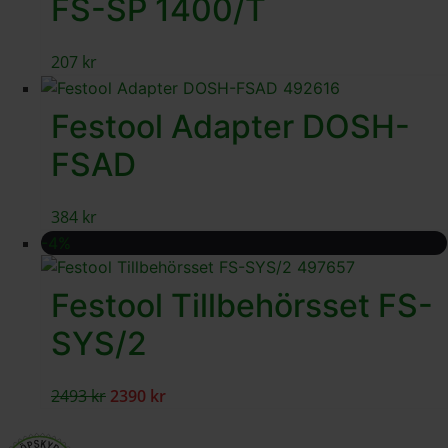
FS-SP 1400/T
207
kr
Festool Adapter DOSH-
FSAD
384
kr
-4%
Festool Tillbehörsset FS-
SYS/2
2493
kr
2390
kr