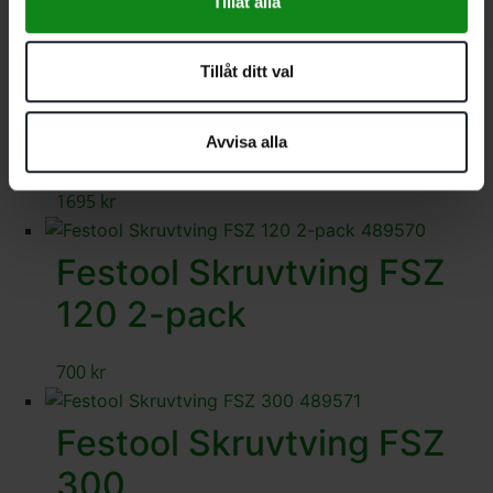
Tillåt alla
1756
kr
Tillåt ditt val
Festool Kombismygvinkel
FS-KS
Avvisa alla
1695
kr
Festool Skruvtving FSZ
120 2-pack
700
kr
Festool Skruvtving FSZ
300