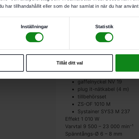
har tillhandahållit eller som de har samlat in när du har använt 
med en schablon
Beskrivning
Inställningar
Statistik
Teknisk Data
Recensioner (0)
Leveransomfattning
parallellanslag med finin
Tillåt ditt val
Ljusmodul LM-OF 1010 R
spänntång Ø 8 mm
gaffelnyckel NV 19
plug it-nätkabel (4 m)
tillbehörsset
ZS-OF 1010 M
Systainer SYS3 M 237
Effekt 1 010 W
Varvtal 9 500 – 23 000 min⁻¹
Spänntångs-Ø 6 – 8 mm