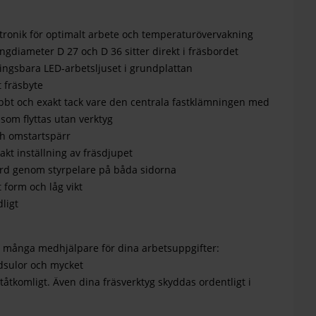
ronik för optimalt arbete och temperaturövervakning
ngdiameter D 27 och D 36 sitter direkt i fräsbordet
ngsbara LED-arbetsljuset i grundplattan
t fräsbyte
nabbt och exakt tack vare den centrala fastklämningen med
 som flyttas utan verktyg
h omstartspärr
kt inställning av fräsdjupet
bord genom styrpelare på båda sidorna
 form och låg vikt
dligt
du många medhjälpare för dina arbetsuppgifter:
idsulor och mycket
ttåtkomligt. Även dina fräsverktyg skyddas ordentligt i