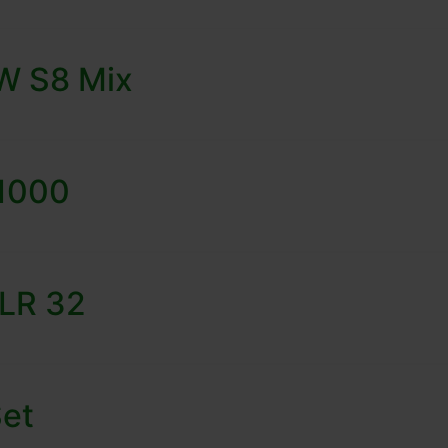
W S8 Mix
 1000
-LR 32
Set