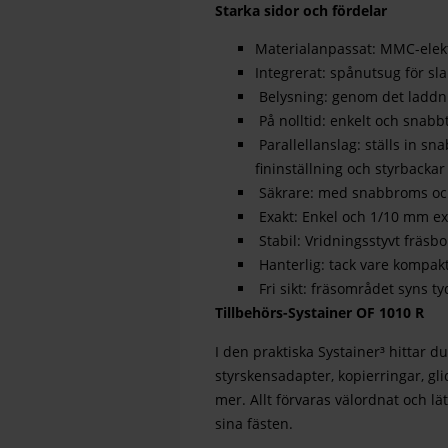
Starka sidor och fördelar
Materialanpassat: MMC-elekt
Integrerat: spånutsug för sla
Belysning: genom det laddni
På nolltid: enkelt och snabb
Parallellanslag: ställs in s
fininställning och styrbackar
Säkrare: med snabbroms oc
Exakt: Enkel och 1/10 mm exa
Stabil: Vridningsstyvt fräs
Hanterlig: tack vare kompakt
Fri sikt: fräsområdet syns ty
Tillbehörs-Systainer OF 1010 R
I den praktiska Systainer³ hittar 
styrskensadapter, kopierringar, gl
mer. Allt förvaras välordnat och lä
sina fästen.