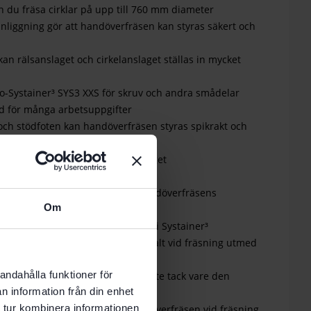
 du fräsa cirklar på upp till 760 mm diameter
nliggning gör att handöverfräsen kan styras säkert och
kan rälsanslaget och cirkelanslaget ställas in mycket
o-Systainer³ SYS3 XXS för skruv och andra smådelar
ad för många arbetsuppgifter
och stödfoten kan handöverfräsen styras spikrakt och
t rent arbete med parallellanslaget
en för fräsar
n centreras kopierringarna i handöverfräsens
Om
 fräsbild
: kompakt och praktiskt förpackat i Systainer³
n gör att spånet sugs upp optimalt vid fräsning utmed
andahålla funktioner för
 över arbetsobjektet och välter inte tack vare den
n information från din enhet
liten öppning
 tur kombinera informationen
ringar för säker styrning av handöverfräsen vid fräsning