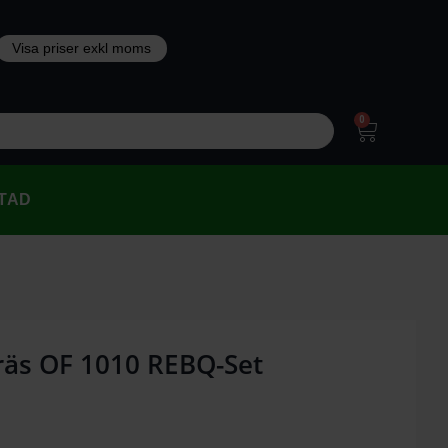
0
TAD
räs OF 1010 REBQ-Set