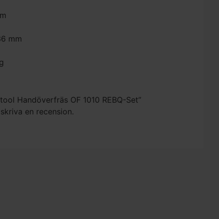
mm
/36 mm
kg
estool Handöverfräs OF 1010 REBQ-Set”
 skriva en recension.