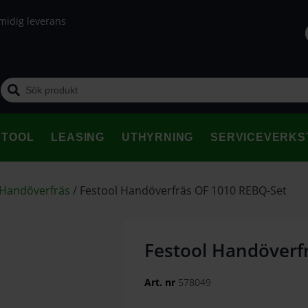
midig leverans
STOOL
LEASING
UTHYRNING
SERVICEVERKS
- Handöverfräs
/
Festool Handöverfräs OF 1010 REBQ-Set
Festool Handöverf
Art. nr
578049