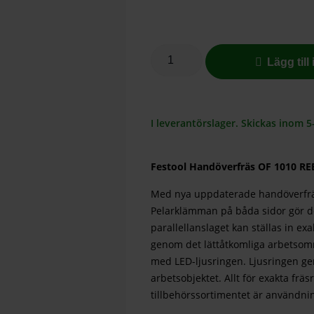
Lägg till
I leverantörslager. Skickas inom 5
Festool Handöverfräs OF 1010 RE
Med nya uppdaterade handöverfrä
Pelarklämman på båda sidor gör d
parallellanslaget kan ställas in ex
genom det lättåtkomliga arbetsom
med LED-ljusringen. Ljusringen ger 
arbetsobjektet. Allt för exakta fräs
tillbehörssortimentet är användni