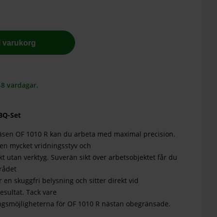
 i varukorg
-8 vardagar.
BQ-Set
sen OF 1010 R kan du arbeta med maximal precision.
en mycket vridningsstyv och
akt utan verktyg. Suverän sikt över arbetsobjektet får du
rådet
en skuggfri belysning och sitter direkt vid
resultat. Tack vare
ngsmöjligheterna för OF 1010 R nästan obegränsade.