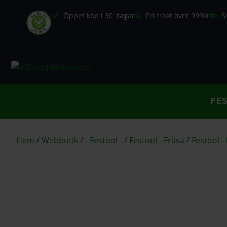
Öppet köp i 30 dagar
Fri frakt över 999kr
S
FE
Hem
/
Webbutik
/
- Festool -
/
Festool - Fräsa
/
Festool 