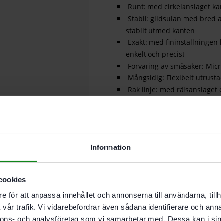
Runt: med cirkelanslaget kan
Stabil: glidsulan med bred a
stabilt utmed kanten
Exakt: med fininställningen 
enkelt och precist
Förvaring av småsaker: Micr
Mångsidig: Flexibelt utrust
Rak linje: med rälsanslaget 
säkert på styrskenan
Dammfritt: utsugskåpa för et
Praktiskt: förvaring med fäst
Exakt: med centreringsdorne
Information
grundplatta. Det ger en jämn
Verktyg satta i smart system
Håller rent: spånuppsamlare
cookies
kanten
e för att anpassa innehållet och annonserna till användarna, tillh
Transparent: ger perfekt sikt
vår trafik. Vi vidarebefordrar även sådana identifierare och anna
transparenta glidsulan med 
nnons- och analysföretag som vi samarbetar med. Dessa kan i sin
Kopierfräsning: olika kopier